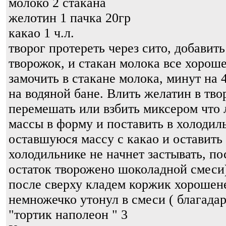
молоко 2 стакана
желотин 1 пачка 20гр
какао 1 ч.л.
творог протереть через сито, добавит
творожок, и стакан молока все хорош
замочить в стакане молока, минут на 
на водяной бане. Влить желатин в т
перемешать или взбить миксером что
массы в форму и поставить в холодиль
оставшуюся массу с какао и оставить
холодильнике не начнет застывать, по
остаток творожено шоколадной смеси)
после сверху кладем коржик хорошене
немножечко утонул в смеси ( благадар
"тортик наполеон " 3