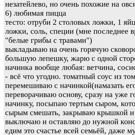
незатейлево, но очень похожие на овс
6) любимая пицца
тесто: отруби 2 столовых ложки, 1 яй
ложки, соль, специи (мне последнее 
"белые грибы с травами")
выкладываю на очень горячую сковор
большую лепешку, жарю с одной стор
начинка вообще любая: ветчина, соси
- всё что угодно. томатный соус из то
перемешиваю с начинкой(намазать его
переворачиваю основу, сразу на уже 
начинку, посыпаю тертым сыром, кот
сырым смешать, закрываю крышкой и
выключаю и оставляю до нужной конс
едим это счастье всей семьёй, даже м