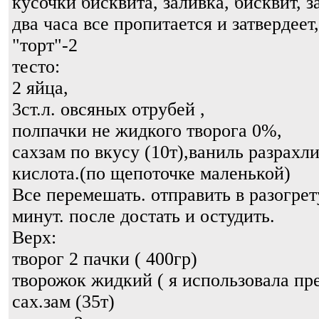
кусочки бисквита, заливка, бисквит, з
два часа все пропитается и затвердеет
"торт"-2
тесто:
2 яйца,
3ст.л. овсяных отрубей ,
полпачки не жидкого творога 0%,
сахзам по вкусу (10т),ваниль разрахл
кислота.(по щепоточке маленькой)
Все перемешать. отправить в разогрет
минут. после достать и остудить.
Верх:
творог 2 пачки ( 400гр)
творожок жидкий ( я использовала пр
сах.зам (35т)